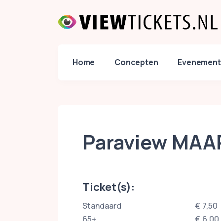
Home
Concepten
Evenement
Paraview MA
Ticket(s):
Standaard
€ 7,50
65+
€ 6,00