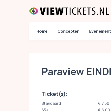
Home
Concepten
Evenement
Paraview EIN
Ticket(s):
Standaard
€ 7,50
65+
€ 6,00