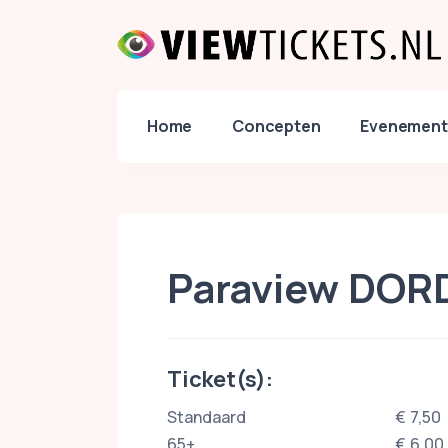
Home
Concepten
Evenement
Paraview DO
Ticket(s):
Standaard
€ 7,50
65+
€ 6,00